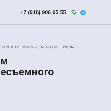
+7 (918) 906-05-55
ртодонтическим аппаратом.Починка несъемного апп
ым
несъемного